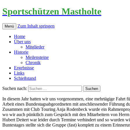
Sportschützen Mastholte
Zum Inhalt springen
Menü
Home
Über uns
Mitglieder
Historie
Meilensteine
Chronik
Ergebnisse
Links
Schießstand
Suchen nach:
In diesem Jahr hatten wir uns vorgenommen, eine mehrtägige Fahrt f
Arbeit eines Bundestagsabgeordneten mit anschliessender Führung durc
Zusammen mit Club Touring Anja Rodenbeck wurde ein Rahmenprogram
wo wir auch pünktlich zum Gespräch mit den Mitarbeitern von Herrn
Hubert Deitert war leider durch Termine verhindert und so wurden wi
Buntestages stellte sich die Gruppe (fast) komplett zu einem Erinneru