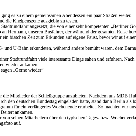
 ging es zu einem gemeinsamen Abendessen ein paar Straßen weiter.
nd die Kneipenszene ausgiebig zu testen.
tadtrundfahrt angesetzt, die von einer sehr kompetenten „Berliner Gör
 an Hermann, unseren Busfahrer, der während der gesamten Reise herv
ein bisschen Zeit zum Erkunden auf eigene Faust, bevor wir auf einer
 S- und U-Bahn erkundeten, während andere bemüht waren, dem Barmann
ner Stadtrundfahrt viele interessante Dinge sahen und erfuhren. Nach
ten wieder ankamen.
r sagen „Gerne wieder“.
ür die Mitglieder der Schießgruppe anzubieten. Nachdem uns MDB Huber
h den deutschen Bundestag eingeladen hatte, stand dann Berlin als loh
m für ein verlängertes Wochenende erarbeitet. So machten wir uns a
 Deitert ankamen.
r von seinen Mitarbeitern über den typischen Tages- bzw. Wochenverla
ngsfoto auf.