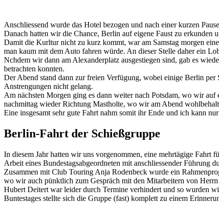
Anschliessend wurde das Hotel bezogen und nach einer kurzen Pause
Danach hatten wir die Chance, Berlin auf eigene Faust zu erkunden u
Damit die Kurltur nicht zu kurz kommt, war am Samstag morgen eine S
man kaum mit dem Auto fahren würde. An dieser Stelle daher ein Lob
Nchdem wir dann am Alexanderplatz ausgestiegen sind, gab es wieder 
betrachten konnten.
Der Abend stand dann zur freien Verfügung, wobei einige Berlin per
Anstrengungen nicht gelang.
Am nächsten Morgen ging es dann weiter nach Potsdam, wo wir auf ei
nachmittag wieder Richtung Mastholte, wo wir am Abend wohlbehal
Eine insgesamt sehr gute Fahrt nahm somit ihr Ende und ich kann nu
Berlin-Fahrt der Schießgruppe
In diesem Jahr hatten wir uns vorgenommen, eine mehrtägige Fahrt f
Arbeit eines Bundestagsabgeordneten mit anschliessender Führung durc
Zusammen mit Club Touring Anja Rodenbeck wurde ein Rahmenprogram
wo wir auch pünktlich zum Gespräch mit den Mitarbeitern von Herrn
Hubert Deitert war leider durch Termine verhindert und so wurden wi
Buntestages stellte sich die Gruppe (fast) komplett zu einem Erinneru